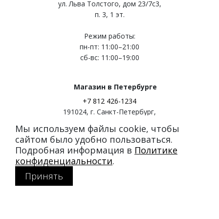
ул. Льва Толстого, дом 23/7c3,
п. 3, 1 эт.
Режим работы:
пн-пт: 11:00–21:00
сб-вс: 11:00–19:00
Магазин в Петербурге
+7 812 426-1234
191024
,
г. Санкт-Петербург
,
ул. Миргородская, д. 20
Мы используем файлы cookie, чтобы
вход с ул. Кременчугская
сайтом было удобно пользоваться.
Подробная информация в
Политике
Режим работы:
конфиденциальности
.
пн-пт: 11:00–21:00
Принять
сб-вс: 11:00–20:00
Покупателям
Каталог