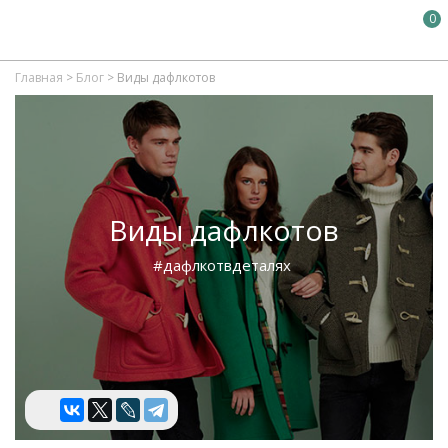
0
Главная
>
Блог
>
Виды дафлкотов
Виды дафлкотов
#дафлкотвдеталях