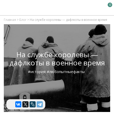
0
Главная
>
Блог
>
На службе королевы — дафлкоты в военное время
На службе королевы —
дафлкоты в военное время
#история
#любопытныефакты