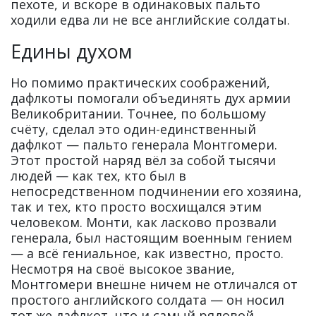
пехоте, и вскоре в одинаковых пальто
ходили едва ли не все английские солдаты.
Едины духом
Но помимо практических соображений,
дафлкоты помогали объединять дух армии
Великобритании. Точнее, по большому
счёту, сделал это один-единственный
дафлкот — пальто генерала Монтгомери.
Этот простой наряд вёл за собой тысячи
людей — как тех, кто был в
непосредственном подчинении его хозяина,
так и тех, кто просто восхищался этим
человеком. Монти, как ласково прозвали
генерала, был настоящим военным гением
— а всё гениальное, как известно, просто.
Несмотря на своё высокое звание,
Монтгомери внешне ничем не отличался от
простого английского солдата — он носил
тот же дафлкот, что и самый рядовой