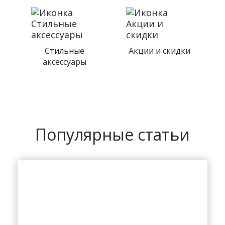
и
Доставка по
Магазины в
России
Москве и
Петербурге
Популярные статьи