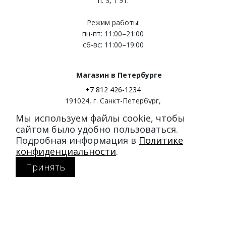
п. 3, 1 эт.
Режим работы:
пн-пт: 11:00–21:00
сб-вс: 11:00–19:00
Магазин в Петербурге
+7 812 426-1234
191024
,
г. Санкт-Петербург
,
ул. Миргородская, д. 20
Мы используем файлы cookie, чтобы
вход с ул. Кременчугская
сайтом было удобно пользоваться.
Подробная информация в
Политике
Режим работы:
конфиденциальности
.
пн-пт: 11:00–21:00
Принять
сб-вс: 11:00–20:00
Покупателям
Каталог
Акции