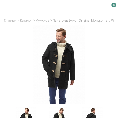
0
Главная
>
Каталог
>
Мужское
>
Пальто-дафлкот Original Montgomery Woo