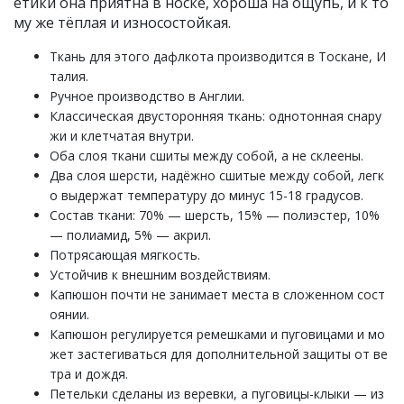
етики она приятна в носке, хороша на ощупь, и к то
му же тёплая и износостойкая.
Ткань для этого дафлкота производится в Тоскане, И
талия.
Ручное производство в Англии.
Классическая двусторонняя ткань: однотонная снару
жи и клетчатая внутри.
Оба слоя ткани сшиты между собой, а не склеены.
Два слоя шерсти, надёжно сшитые между собой, легк
о выдержат температуру до минус 15-18 градусов.
Состав ткани: 70% — шерсть, 15% — полиэстер, 10%
— полиамид, 5% — акрил.
Потрясающая мягкость.
Устойчив к внешним воздействиям.
Капюшон почти не занимает места в сложенном сост
оянии.
Капюшон регулируется ремешками и пуговицами и мо
жет застегиваться для дополнительной защиты от ве
тра и дождя.
Петельки сделаны из веревки, а пуговицы-клыки — из