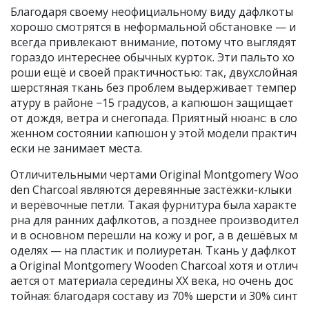
Благодаря своему неофициальному виду дафлкоты
хорошо смотрятся в неформальной обстановке — и
всегда привлекают внимание, потому что выглядят
гораздо интереснее обычных курток. Эти пальто хо
роши ещё и своей практичностью: так, двухслойная
шерстяная ткань без проблем выдерживает темпер
атуру в районе −15 градусов, а капюшон защищает
от дождя, ветра и снегопада. Приятный нюанс: в сло
женном состоянии капюшон у этой модели практич
ески не занимает места.
Отличительными чертами Original Montgomery Woo
den Charcoal являются деревянные застёжки-клыки
и верёвочные петли. Такая фурнитура была характе
рна для ранних дафлкотов, а позднее производител
и в основном перешли на кожу и рог, а в дешёвых м
оделях — на пластик и полиуретан. Ткань у дафлкот
а Original Montgomery Wooden Charcoal хотя и отлич
ается от материала середины XX века, но очень дос
тойная: благодаря составу из 70% шерсти и 30% синт