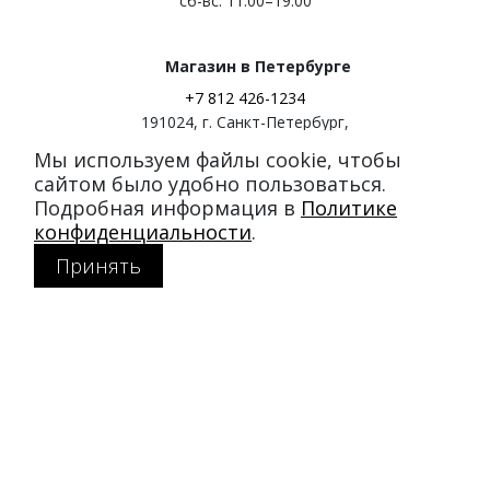
сб-вс: 11:00–19:00
Магазин в Петербурге
+7 812 426-1234
191024
,
г. Санкт-Петербург
,
ул. Миргородская, д. 20
Мы используем файлы cookie, чтобы
вход с ул. Кременчугская
сайтом было удобно пользоваться.
Подробная информация в
Политике
Режим работы:
конфиденциальности
.
пн-пт: 11:00–21:00
Принять
сб-вс: 11:00–20:00
Покупателям
Каталог
Акции
SALE
Доставка и оплата
Политика конфиденциальности