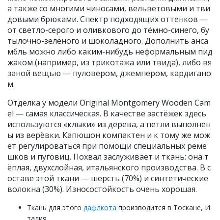
а также со многими чиносами, вельветовыми и тви
довыми брюками. Спектр подходящих оттенков —
от светло-серого и оливкового до тёмно-синего, бу
тылочно-зелёного и шоколадного. Дополнить анса
мбль можно либо каким-нибудь неформальным пид
жаком (например, из трикотажа или твида), либо вя
заной вещью — пуловером, джемпером, кардигано
м.
Отделка у модели Original Montgomery Wooden Cam
el — самая классическая. В качестве застёжек здесь
используются «клыки» из дерева, а петли выполнен
ы из верёвки. Капюшон компактен и к тому же мож
ет регулироваться при помощи специальных реме
шков и пуговиц. Похвал заслуживает и ткань: она т
ёплая, двухслойная, итальянского производства. В с
оставе этой ткани — шерсть (70%) и синтетические
волокна (30%). Износостойкость очень хорошая.
Ткань для этого
дафлкота
производится в Тоскане, И
талия.