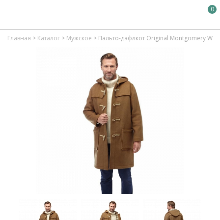
0
Главная
>
Каталог
>
Мужское
>
Пальто-дафлкот Original Montgomery Wo