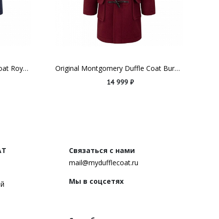
Original Montgomery Duffle Coat Royal Blue (для детей 10-13 лет)
Original Montgomery Duffle Coat Burgundy (для детей 10-13 лет)
14 999 ₽
AT
Связаться с нами
mail@mydufflecoat.ru
Мы в соцсетях
ей