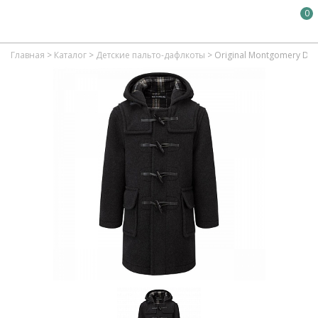
0
Главная
>
Каталог
>
Детские пальто-дафлкоты
>
Original Montgomery Duff