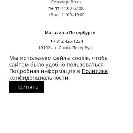
Режим работы:
пн-пт: 11:00–21:00
сб-вс: 11:00–19:00
Магазин в Петербурге
+7 812 426-1234
191024
,
г. Санкт-Петербург
,
ул. Миргородская, д. 20
Мы используем файлы cookie, чтобы
вход с ул. Кременчугская
сайтом было удобно пользоваться.
Подробная информация в
Политике
Режим работы:
конфиденциальности
.
пн-пт: 11:00–21:00
Принять
сб-вс: 11:00–20:00
Покупателям
Каталог
Акции
SALE
Доставка и оплата