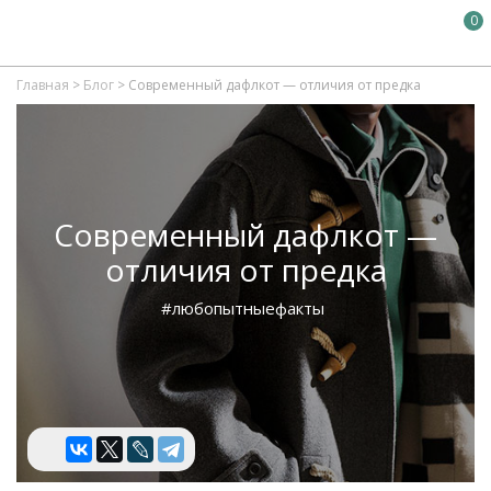
0
Главная
>
Блог
>
Современный дафлкот — отличия от предка
Современный дафлкот —
отличия от предка
#любопытныефакты