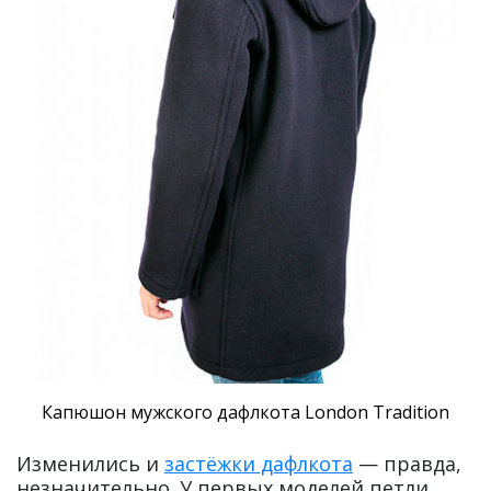
Капюшон мужского дафлкота London Tradition
Изменились и
застёжки дафлкота
— правда,
незначительно. У первых моделей петли