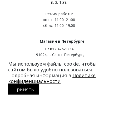
п. 3, 1 эт.
Режим работы:
пн-пт: 11:00–21:00
сб-вс: 11:00–19:00
Магазин в Петербурге
+7 812 426-1234
191024
,
г. Санкт-Петербург
,
ул. Миргородская, д. 20
Мы используем файлы cookie, чтобы
вход с ул. Кременчугская
сайтом было удобно пользоваться.
Подробная информация в
Политике
Режим работы:
конфиденциальности
.
пн-пт: 11:00–21:00
Принять
сб-вс: 11:00–20:00
Покупателям
Каталог
Акции