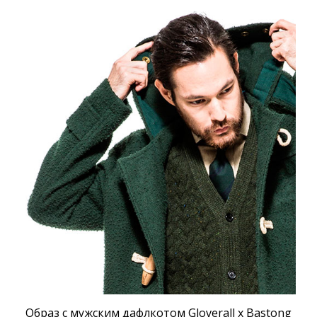
Образ с мужским дафлкотом Gloverall x Bastong