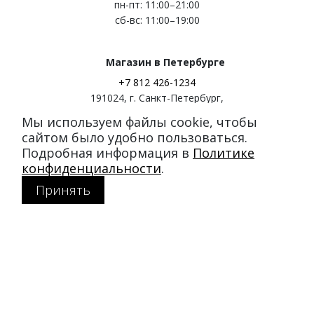
пн-пт: 11:00–21:00
сб-вс: 11:00–19:00
Магазин в Петербурге
+7 812 426-1234
191024
,
г. Санкт-Петербург
,
ул. Миргородская, д. 20
Мы используем файлы cookie, чтобы
вход с ул. Кременчугская
сайтом было удобно пользоваться.
Подробная информация в
Политике
Режим работы:
конфиденциальности
.
пн-пт: 11:00–21:00
Принять
сб-вс: 11:00–20:00
Покупателям
Каталог
Акции
SALE
Доставка и оплата
Политика конфиденциальности