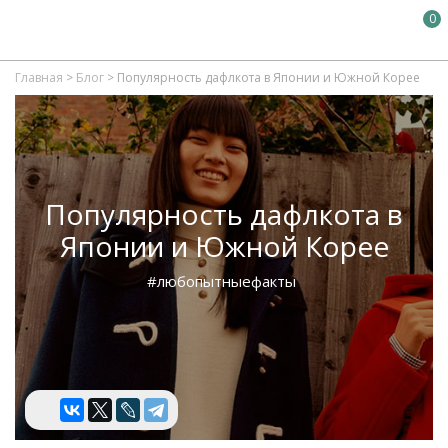
0
Главная
>
Блог
>
Популярность дафлкота в Японии и Южной Корее
Популярность дафлкота в
Японии и Южной Корее
#любопытныефакты