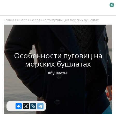
0
Главная
>
Блог
>
Особенности пуговиц на морских бушлатах
Особенности пуговиц на
морских бушлатах
#бушлаты