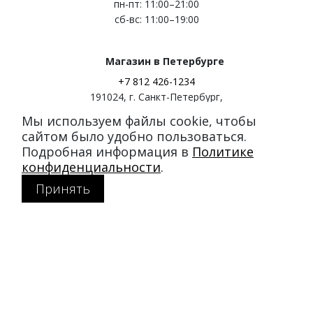
пн-пт: 11:00–21:00
сб-вс: 11:00–19:00
Магазин в Петербурге
+7 812 426-1234
191024
,
г. Санкт-Петербург
,
ул. Миргородская, д. 20
Мы используем файлы cookie, чтобы
вход с ул. Кременчугская
сайтом было удобно пользоваться.
Подробная информация в
Политике
Режим работы:
конфиденциальности
.
пн-пт: 11:00–21:00
Принять
сб-вс: 11:00–20:00
Покупателям
Каталог
Акции
SALE
Доставка и оплата
Политика конфиденциальности