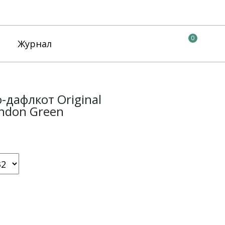
0
Журнал
-дафлкот Original
ndon Green