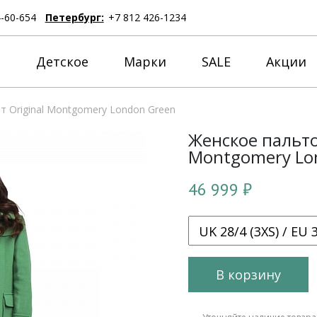
4-60-654
Петербург:
+7 812 426-1234
е
Детское
Марки
SALE
Акции
 Original Montgomery London Green
Женское пальто
Montgomery Lo
46 999 ₽
В корзину