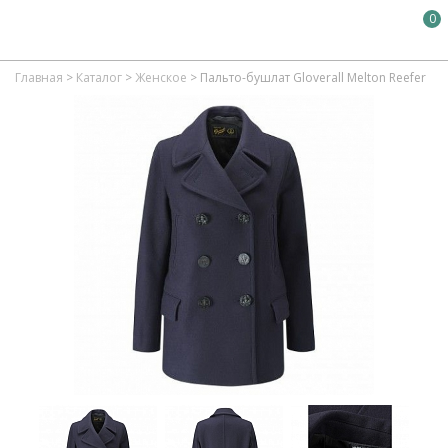
0
Главная
>
Каталог
>
Женское
>
Пальто-бушлат Gloverall Melton Reefer