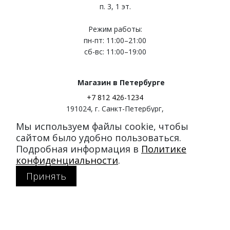
п. 3, 1 эт.
Режим работы:
пн-пт: 11:00–21:00
сб-вс: 11:00–19:00
Магазин в Петербурге
+7 812 426-1234
191024
,
г. Санкт-Петербург
,
ул. Миргородская, д. 20
Мы используем файлы cookie, чтобы
вход с ул. Кременчугская
сайтом было удобно пользоваться.
Подробная информация в
Политике
Режим работы:
конфиденциальности
.
пн-пт: 11:00–21:00
Принять
сб-вс: 11:00–20:00
Покупателям
Каталог