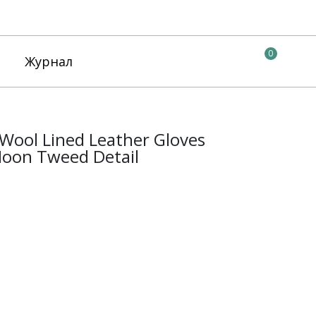
0
Журнал
ool Lined Leather Gloves
oon Tweed Detail