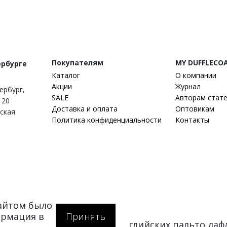
Покупателям
MY DUFFLECO
ербурге
Каталог
О компании
Акции
Журнал
тербург
,
SALE
Авторам стат
 20
Доставка и оплата
Оптовикам
гская
Политика конфиденциальности
Контакты
сайтом было
ормация в
Принять
at.ru — интернет-магазин английских пальто да