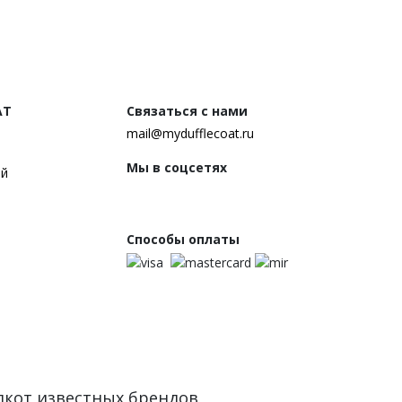
AT
Связаться с нами
mail@mydufflecoat.ru
Мы в соцсетях
ей
Способы оплаты
флкот известных брендов