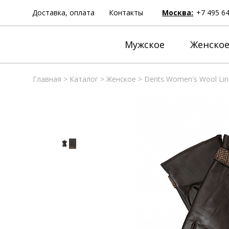
Доставка, оплата
Контакты
Москва:
+7 495 6
Мужское
Женско
Главная
>
Каталог
>
Женское
>
Dents Women's Wool Lin