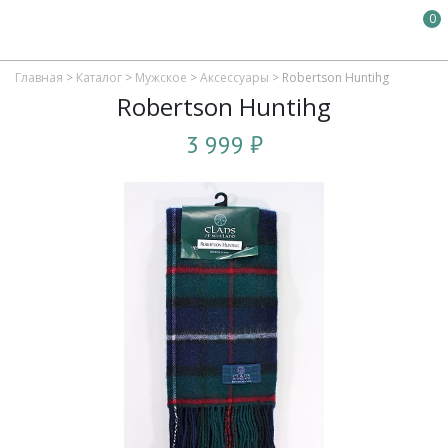
0
Главная
>
Каталог
>
Мужское
>
Аксессуары
>
Robertson Huntihg
Robertson Huntihg
3 999 ₽