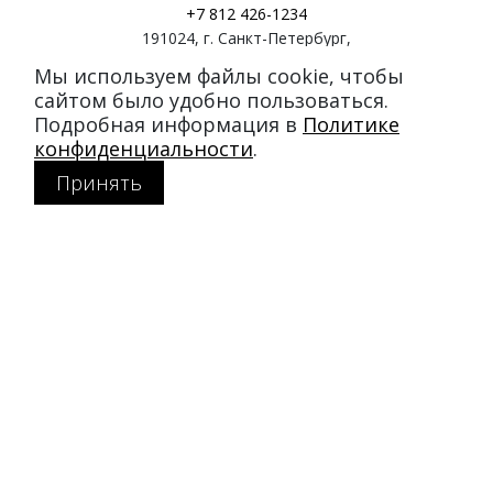
+7 812 426-1234
191024
,
г. Санкт-Петербург
,
ул. Миргородская, д. 20
Мы используем файлы cookie, чтобы
вход с ул. Кременчугская
сайтом было удобно пользоваться.
Подробная информация в
Политике
Режим работы:
конфиденциальности
.
пн-пт: 11:00–21:00
Принять
сб-вс: 11:00–20:00
Покупателям
Каталог
Акции
SALE
Доставка и оплата
Политика конфиденциальности
MY DUFFLECOAT
О компании
Журнал