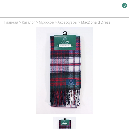
0
Главная
>
Каталог
>
Мужское
>
Аксессуары
>
MacDonald Dress