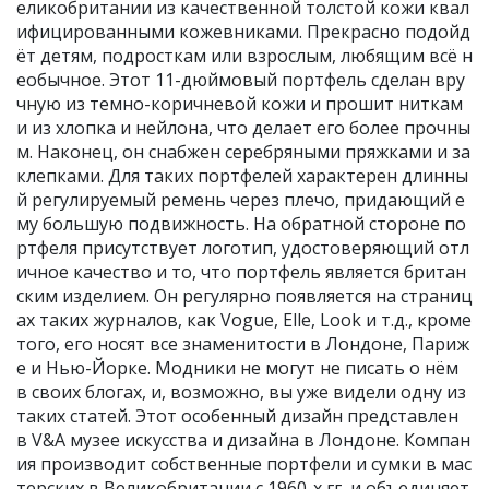
еликобритании из качественной толстой кожи квал
ифицированными кожевниками. Прекрасно подойд
ёт детям, подросткам или взрослым, любящим всё н
еобычное. Этот 11-дюймовый портфель сделан вру
чную из темно-коричневой кожи и прошит ниткам
и из хлопка и нейлона, что делает его более прочны
м. Наконец, он снабжен серебряными пряжками и за
клепками. Для таких портфелей характерен длинны
й регулируемый ремень через плечо, придающий е
му большую подвижность. На обратной стороне по
ртфеля присутствует логотип, удостоверяющий отл
ичное качество и то, что портфель является британ
ским изделием. Он регулярно появляется на страниц
ах таких журналов, как Vogue, Elle, Look и т.д., кроме
того, его носят все знаменитости в Лондоне, Париж
е и Нью-Йорке. Модники не могут не писать о нём
в своих блогах, и, возможно, вы уже видели одну из
таких статей. Этот особенный дизайн представлен
в V&A музее искусства и дизайна в Лондоне. Компан
ия производит собственные портфели и сумки в мас
терских в Великобритании с 1960-х гг, и объединяет