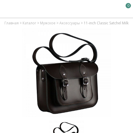
0
Главная
>
Каталог
>
Мужское
>
Аксессуары
>
11-inch Classic Satchel Milk 