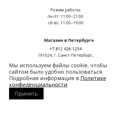
Режим работы:
пн-пт: 11:00–21:00
сб-вс: 11:00–19:00
Магазин в Петербурге
+7 812 426-1234
191024
,
г. Санкт-Петербург
,
ул. Миргородская, д. 20
Мы используем файлы cookie, чтобы
вход с ул. Кременчугская
сайтом было удобно пользоваться.
Подробная информация в
Политике
Режим работы:
конфиденциальности
.
пн-пт: 11:00–21:00
Принять
сб-вс: 11:00–20:00
Покупателям
Каталог
Акции
SALE