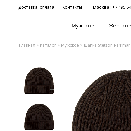
Доставка, оплата
Контакты
Москва:
+7 495 6
Мужское
Женско
Главная
>
Каталог
>
Мужское
>
Шапка Stetson Parkman