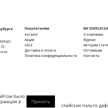
Покупателям
MY DUFFLECO
ербурге
Каталог
О компании
Акции
Журнал
тербург
,
SALE
Авторам стат
 20
Доставка и оплата
Оптовикам
гская
Политика конфиденциальности
Контакты
сайтом было
ормация в
Принять
at.ru — интернет-магазин английских пальто да