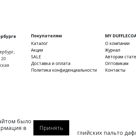
Покупателям
MY DUFFLECO
ербурге
Каталог
О компании
Акции
Журнал
тербург
,
SALE
Авторам стат
 20
Доставка и оплата
Оптовикам
гская
Политика конфиденциальности
Контакты
сайтом было
ормация в
Принять
at.ru — интернет-магазин английских пальто да