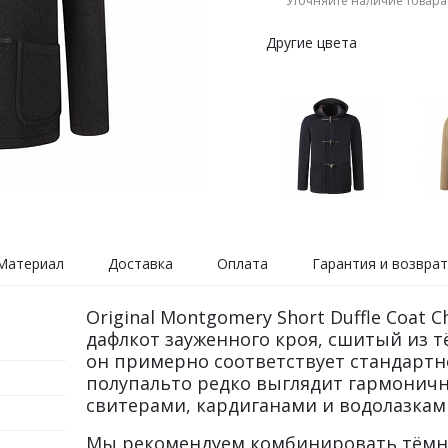
Уточняйте наличие товара
Другие цвета
Материал
Доставка
Оплата
Гарантия и возврат
Original Montgomery Short Duffle Coat
дафлкот зауженного кроя, сшитый из т
он примерно соответствует стандартн
полупальто редко выглядит гармонично
свитерами, кардиганами и водолазкам
Мы рекомендуем комбинировать тёмн