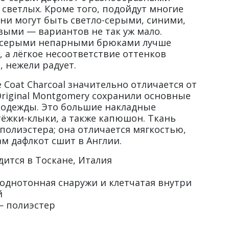
светлых. Кроме того, подойдут многие
ни могут быть светло-серыми, синими,
ыми — вариантов не так уж мало.
о-серыми непарными брюками лучше
 а лёгкое несоответствие оттенков
, нежели радует.
e Coat Charcoal значительно отличается от
riginal Montgomery сохранили основные
й одежды. Это большие накладные
тёжки-клыки, а также капюшон. Ткань
полиэстера; она отличается мягкостью,
ам дафлкот сшит в Англии.
дится в Тоскане, Италия
 однотонная снаружи и клетчатая внутри
й
— полиэстер