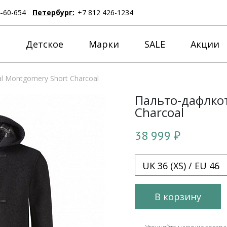
4-60-654
Петербург:
+7 812 426-1234
е
Детское
Марки
SALE
Акции
l Montgomery Short Charcoal
Пальто-дафлкот
Charcoal
38 999 ₽
В корзину