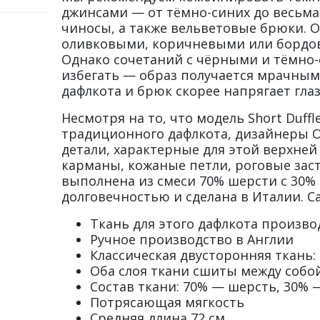
джинсами — от тёмно-синих до весьма 
чиносы, а также вельветовые брюки. О
оливковыми, коричневыми или бордов
Однако сочетаний с чёрными и тёмн
избегать — образ получается мрачным,
дафлкота и брюк скорее напрягает глаз
Несмотря на то, что модель Short Duffl
традиционного дафлкота, дизайнеры O
детали, характерные для этой верхне
карманы, кожаные петли, роговые зас
выполнена из смеси 70% шерсти с 30% 
долговечностью и сделана в Италии. С
Ткань для этого дафлкота произво
Ручное производство в Англии
Классическая двусторонняя ткань:
Оба слоя ткани сшиты между собо
Состав ткани: 70% — шерсть, 30% 
Потрясающая мягкость
Средняя длина 72 см