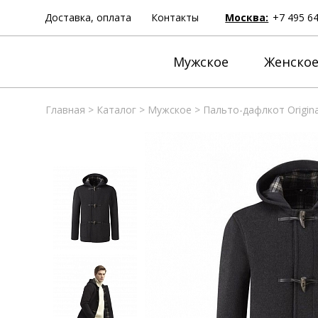
Доставка, оплата
Контакты
Москва:
+7 495 6
Мужское
Женско
Главная
>
Каталог
>
Мужское
>
Пальто-дафлкот Origina