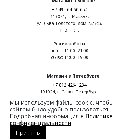
Магазин в Москве
+7 495 64-60-654
119021
,
г. Москва
,
ул. Льва Толстого, дом 23/7c3,
п. 3, 1 эт.
Режим работы:
пн-пт: 11:00–21:00
сб-вс: 11:00–19:00
Магазин в Петербурге
+7 812 426-1234
191024
,
г. Санкт-Петербург
,
ул. Миргородская, д. 20
Мы используем файлы cookie, чтобы
вход с ул. Кременчугская
сайтом было удобно пользоваться.
Подробная информация в
Политике
Режим работы:
конфиденциальности
.
пн-пт: 11:00–21:00
Принять
сб-вс: 11:00–20:00