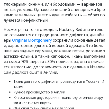
тло-серыми, синими, или бордовыми — вариантов
не так уж мало. Однако сочетаний с непарными брю
ками земельных цветов лучше избегать — образ по
лучается конфликтный.
Несмотря на то, что модель Hackney Red значитель
но отличается от традиционного дафлкота, дизайн
еры
Original Montgomery
сохранили основные детал
и, характерные для этой верхней одежды. Это боль
шие накладные карманы, кожаные петли, роговые з
астёжки-клыки, а также капюшон. Ткань выполнена
из смеси 70% шерсти с 30% полиэстера; она отличае
тся мягкостью, долговечностью и сделана в Италии.
Сам дафлкот сшит в Англии.
Ткань для этого дафлкота производится в Тоскане, И
талия
Ручное производство в Англии
Классическая двусторонняя ткань: однотонная снару
жи и клетчатая внутри
Оба слоя ткани сшиты между собой