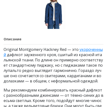
Описание
Original Montgomery Hackney Red — это
укороченны
й
дафлкот зауженного кроя, сшитый из красной ита
льянской ткани. По длине он примерно соответству
ет стандартному пиджаку, но с пиджаками такое по
лупальто редко выглядит гармонично. Гораздо луч
ше оно сочетается со свитерами, кардиганами и во
долазками — в общем, с неформальной одеждой.
Мы рекомендуем комбинировать красный дафлкот
с разнообразными джинсами — от тёмно-синих до в
есьма светлых. Кроме того, подойдут многие чинос
ы, а также вельветовые брюки. Они могут быть све