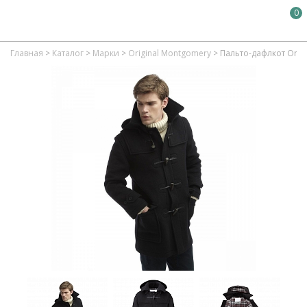
0
Главная
>
Каталог
>
Марки
>
Original Montgomery
>
Пальто-дафлкот Orig