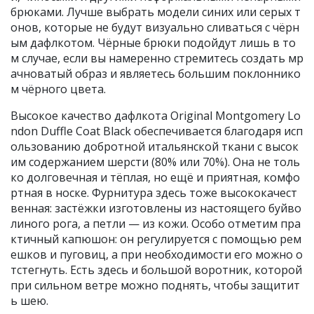
брюками. Лучше выбрать модели синих или серых т
онов, которые не будут визуально сливаться с чёрн
ым дафлкотом. Чёрные брюки подойдут лишь в то
м случае, если вы намеренно стремитесь создать мр
ачноватый образ и являетесь большим поклоннико
м чёрного цвета.
Высокое качество дафлкота Original Montgomery Lo
ndon Duffle Coat Black обеспечивается благодаря исп
ользованию добротной итальянской ткани с высок
им содержанием шерсти (80% или 70%). Она не толь
ко долговечная и тёплая, но ещё и приятная, комфо
ртная в носке. Фурнитура здесь тоже высококачест
венная: застёжки изготовлены из настоящего буйво
линого рога, а петли — из кожи. Особо отметим пра
ктичный капюшон: он регулируется с помощью рем
ешков и пуговиц, а при необходимости его можно о
тстегнуть. Есть здесь и большой воротник, которой
при сильном ветре можно поднять, чтобы защитит
ь шею.