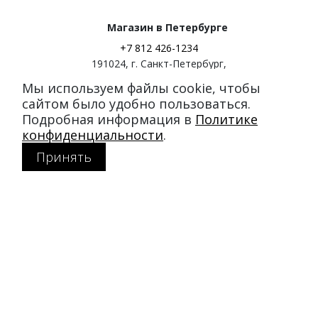
Магазин в Петербурге
+7 812 426-1234
191024
,
г. Санкт-Петербург
,
ул. Миргородская, д. 20
Мы используем файлы cookie, чтобы
вход с ул. Кременчугская
сайтом было удобно пользоваться.
Подробная информация в
Политике
Режим работы:
конфиденциальности
.
пн-пт: 11:00–21:00
Принять
сб-вс: 11:00–20:00
Покупателям
Каталог
Акции
SALE
Доставка и оплата
Политика конфиденциальности