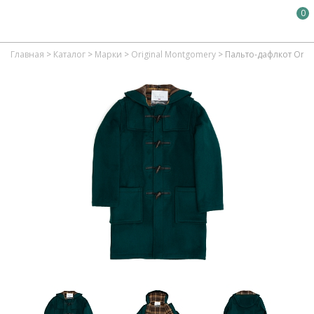
0
Главная
>
Каталог
>
Марки
>
Original Montgomery
>
Пальто-дафлкот Origi