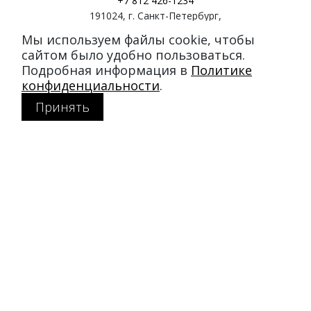
+7 812 426-1234
191024
,
г. Санкт-Петербург
,
ул. Миргородская, д. 20
Мы используем файлы cookie, чтобы
вход с ул. Кременчугская
сайтом было удобно пользоваться.
Подробная информация в
Политике
Режим работы:
конфиденциальности
.
пн-пт: 11:00–21:00
Принять
сб-вс: 11:00–20:00
Покупателям
Каталог
Акции
SALE
Доставка и оплата
Политика конфиденциальности
MY DUFFLECOAT
О компании
Журнал