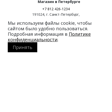
Магазин в Петербурге
+7 812 426-1234
191024
,
г. Санкт-Петербург
,
ул. Миргородская, д. 20
Мы используем файлы cookie, чтобы
вход с ул. Кременчугская
сайтом было удобно пользоваться.
Подробная информация в
Политике
Режим работы:
конфиденциальности
.
пн-пт: 11:00–21:00
Принять
сб-вс: 11:00–20:00
Покупателям
Каталог
Акции
SALE
Доставка и оплата
Политика конфиденциальности
MY DUFFLECOAT
О компании