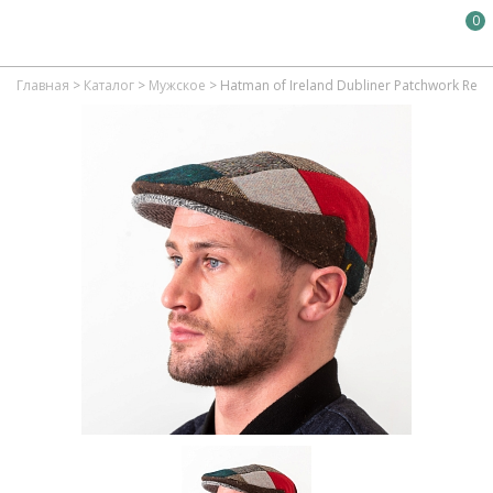
0
Главная
>
Каталог
>
Мужское
>
Hatman of Ireland Dubliner Patchwork Red