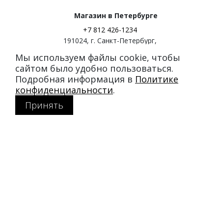
Магазин в Петербурге
+7 812 426-1234
191024
,
г. Санкт-Петербург
,
ул. Миргородская, д. 20
Мы используем файлы cookie, чтобы
вход с ул. Кременчугская
сайтом было удобно пользоваться.
Подробная информация в
Политике
Режим работы:
конфиденциальности
.
пн-пт: 11:00–21:00
Принять
сб-вс: 11:00–20:00
Покупателям
Каталог
Акции
SALE
Доставка и оплата
Политика конфиденциальности
MY DUFFLECOAT