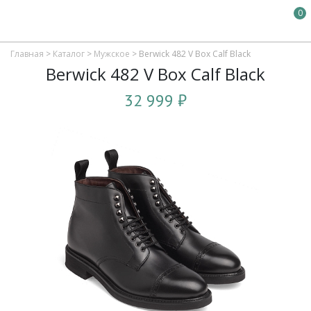
0
Главная
>
Каталог
>
Мужское
>
Berwick 482 V Box Calf Black
Berwick 482 V Box Calf Black
32 999 ₽