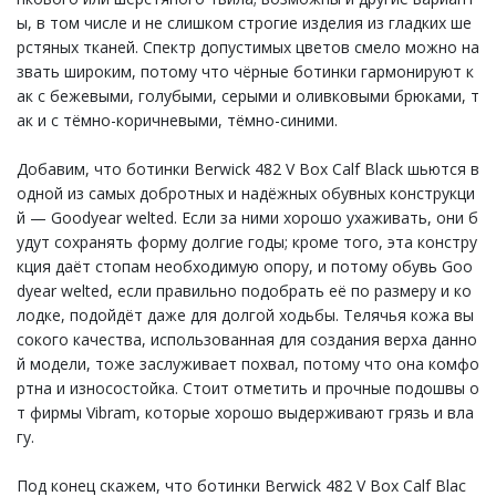
ы, в том числе и не слишком строгие изделия из гладких ше
рстяных тканей. Спектр допустимых цветов смело можно на
звать широким, потому что чёрные ботинки гармонируют к
ак с бежевыми, голубыми, серыми и оливковыми брюками, т
ак и с тёмно-коричневыми, тёмно-синими.
Добавим, что ботинки Berwick 482 V Box Calf Black шьются в
одной из самых добротных и надёжных обувных конструкци
й — Goodyear welted. Если за ними хорошо ухаживать, они б
удут сохранять форму долгие годы; кроме того, эта констру
кция даёт стопам необходимую опору, и потому обувь Goo
dyear welted, если правильно подобрать её по размеру и ко
лодке, подойдёт даже для долгой ходьбы. Телячья кожа вы
сокого качества, использованная для создания верха данно
й модели, тоже заслуживает похвал, потому что она комфо
ртна и износостойка. Стоит отметить и прочные подошвы о
т фирмы Vibram, которые хорошо выдерживают грязь и вла
гу.
Под конец скажем, что ботинки Berwick 482 V Box Calf Blac