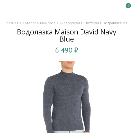
0
Главная
>
Каталог
>
Мужское
>
Аксессуары
>
Свитеры
>
Водолазка Maison
Водолазка Maison David Navy
Blue
6 490 ₽