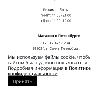
Режим работы:
пн-пт: 11:00–21:00
сб-вс: 11:00–19:00
Магазин в Петербурге
+7 812 426-1234
191024
,
г. Санкт-Петербург
,
ул. Миргородская, д. 20
Мы используем файлы cookie, чтобы
вход с ул. Кременчугская
сайтом было удобно пользоваться.
Подробная информация в
Политике
Режим работы:
конфиденциальности
.
пн-пт: 11:00–21:00
Принять
сб-вс: 11:00–20:00
Покупателям
Каталог
Акции