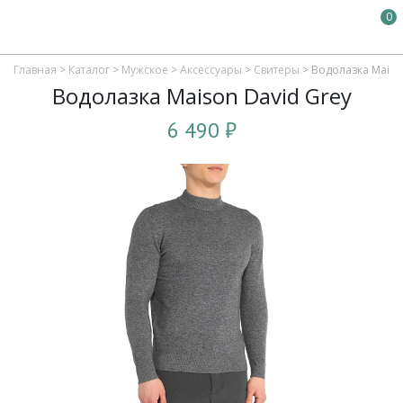
0
Главная
>
Каталог
>
Мужское
>
Аксессуары
>
Свитеры
>
Водолазка Maiso
Водолазка Maison David Grey
6 490 ₽