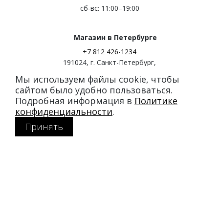
сб-вс: 11:00–19:00
Магазин в Петербурге
+7 812 426-1234
191024
,
г. Санкт-Петербург
,
ул. Миргородская, д. 20
Мы используем файлы cookie, чтобы
вход с ул. Кременчугская
сайтом было удобно пользоваться.
Подробная информация в
Политике
Режим работы:
конфиденциальности
.
пн-пт: 11:00–21:00
Принять
сб-вс: 11:00–20:00
Покупателям
Каталог
Акции
SALE
Доставка и оплата
Политика конфиденциальности