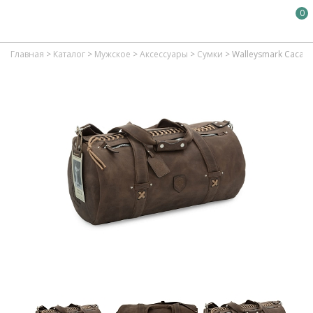
0
Главная
>
Каталог
>
Мужское
>
Аксессуары
>
Сумки
>
Walleysmark Cacao