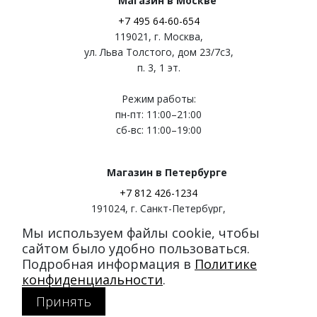
Магазин в Москве
+7 495 64-60-654
119021
,
г. Москва
,
ул. Льва Толстого, дом 23/7c3,
п. 3, 1 эт.
Режим работы:
пн-пт: 11:00–21:00
сб-вс: 11:00–19:00
Магазин в Петербурге
+7 812 426-1234
191024
,
г. Санкт-Петербург
,
ул. Миргородская, д. 20
Мы используем файлы cookie, чтобы
вход с ул. Кременчугская
сайтом было удобно пользоваться.
Подробная информация в
Политике
Режим работы:
конфиденциальности
.
пн-пт: 11:00–21:00
Принять
сб-вс: 11:00–20:00