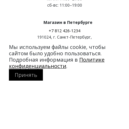
сб-вс: 11:00–19:00
Магазин в Петербурге
+7 812 426-1234
191024
,
г. Санкт-Петербург
,
ул. Миргородская, д. 20
Мы используем файлы cookie, чтобы
вход с ул. Кременчугская
сайтом было удобно пользоваться.
Подробная информация в
Политике
Режим работы:
конфиденциальности
.
пн-пт: 11:00–21:00
Принять
сб-вс: 11:00–20:00
Покупателям
Каталог
Акции
SALE
Доставка и оплата
Политика конфиденциальности