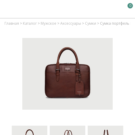
0
Главная
>
Каталог
>
Мужское
>
Аксессуары
>
Сумки
>
Сумка портфель Lo