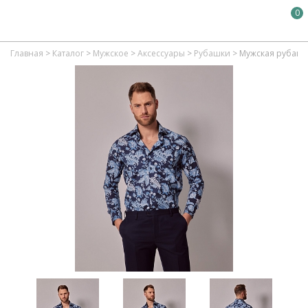
0
Главная
>
Каталог
>
Мужское
>
Аксессуары
>
Рубашки
>
Мужская рубашка 