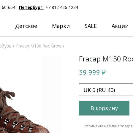
4-60-654
Петербург:
+7 812 426-1234
е
Детское
Марки
SALE
Акции
обувь
>
Fracap M130 Roc Brown
Fracap M130 Ro
39 999 ₽
В корзину
Уточняйте наличие товара