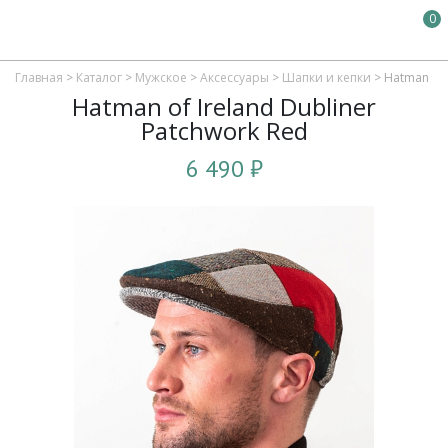
0
Главная
>
Каталог
>
Мужское
>
Аксессуары
>
Шапки и кепки
>
Hatman of 
Hatman of Ireland Dubliner
Patchwork Red
6 490 ₽