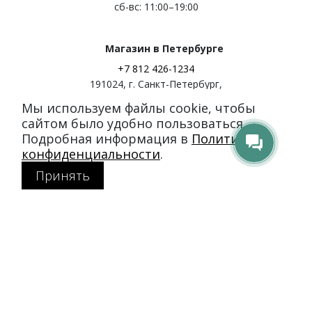
сб-вс: 11:00–19:00
Магазин в Петербурге
+7 812 426-1234
191024
,
г. Санкт-Петербург
,
ул. Миргородская, д. 20
Мы используем файлы cookie, чтобы
вход с ул. Кременчугская
сайтом было удобно пользоваться.
Подробная информация в
Политике
Режим работы:
конфиденциальности
.
пн-пт: 11:00–21:00
Принять
сб-вс: 11:00–20:00
Покупателям
Каталог
Акции
SALE
Доставка и оплата
Политика конфиденциальности