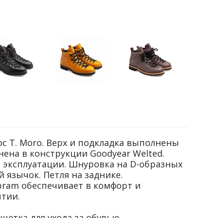
c T. Moro. Верх и подкладка выполнены
нена в конструкции Goodyear Welted.
й эксплуатации. Шнуровка на D-образных
 язычок. Петля на заднике.
bram обеспечивает в комфорт и
тии.
етка для ухода за обувью.