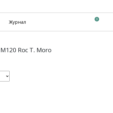
0
Журнал
 M120 Roc T. Moro