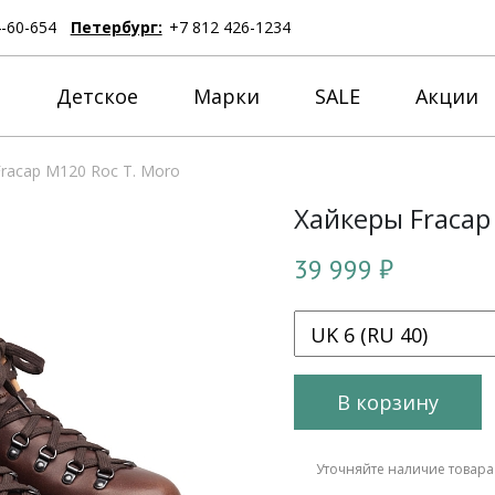
4-60-654
Петербург:
+7 812 426-1234
е
Детское
Марки
SALE
Акции
racap M120 Roc T. Moro
Хайкеры Fracap
39 999 ₽
В корзину
Уточняйте наличие товара