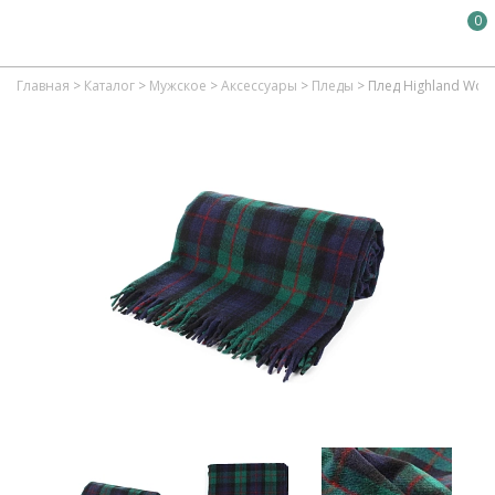
0
Главная
>
Каталог
>
Мужское
>
Аксессуары
>
Пледы
>
Плед Highland Wool 