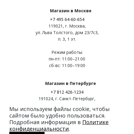
Магазин в Москве
+7 495 64-60-654
119021
,
г. Москва
,
ул. Льва Толстого, дом 23/7c3,
п. 3, 1 эт.
Режим работы:
пн-пт: 11:00–21:00
сб-вс: 11:00–19:00
Магазин в Петербурге
+7 812 426-1234
191024
,
г. Санкт-Петербург
,
ул. Миргородская, д. 20
Мы используем файлы cookie, чтобы
вход с ул. Кременчугская
сайтом было удобно пользоваться.
Подробная информация в
Политике
Режим работы:
конфиденциальности
.
пн-пт: 11:00–21:00