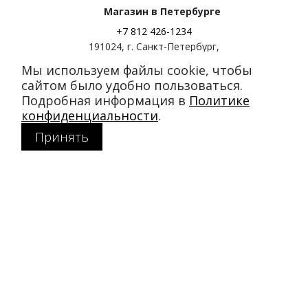
Магазин в Петербурге
+7 812 426-1234
191024
,
г. Санкт-Петербург
,
ул. Миргородская, д. 20
Мы используем файлы cookie, чтобы
вход с ул. Кременчугская
сайтом было удобно пользоваться.
Подробная информация в
Политике
Режим работы:
конфиденциальности
.
пн-пт: 11:00–21:00
Принять
сб-вс: 11:00–20:00
Покупателям
Каталог
Акции
SALE
Доставка и оплата
Политика конфиденциальности
MY DUFFLECOAT