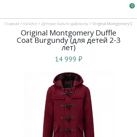
0
Главная
>
Каталог
>
Детские пальто-дафлкоты
>
Original Montgomery Duff
Original Montgomery Duffle
Coat Burgundy (для детей 2-3
лет)
14 999 ₽